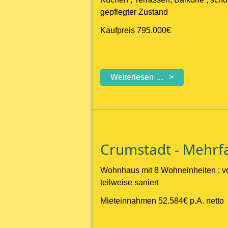
gepflegter Zustand
Kaufpreis 795.000€
PROVISIONSFR
Weiterlesen …
-
großes,
gepflegtes
Wohnhaus
mit
Crumstadt - Mehrfa
3
geräumigen
Wohnhaus mit 8 Wohneinheiten ; vo
Wohneinheiten
teilweise saniert
und
Garten
Mieteinnahmen 52.584€ p.A. netto