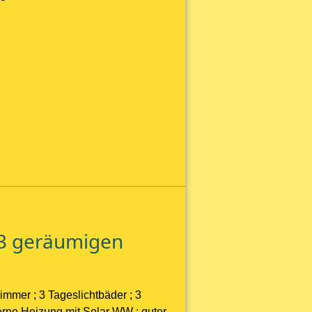
 3 geräumigen
mmer ; 3 Tageslichtbäder ; 3
erne Heizung mit Solar WW ; guter