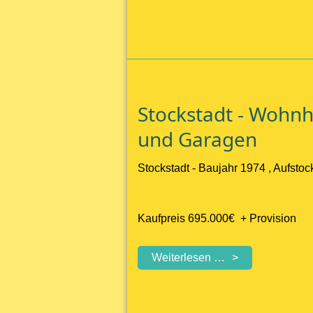
älteres
Wohnhaus
mit
Grund
und
Boden
Stockstadt - Wohn
und Garagen
Stockstadt - Baujahr 1974 , Aufsto
Kaufpreis 695.000€ + Provision
Stockstadt
Weiterlesen …
-
Wohnhaus
mit