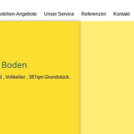
obilien-Angebote
Unser Service
Referenzen
Kontakt
d Boden
 , Vollkeller , 387qm Grundstück.