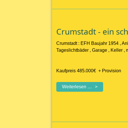
3
geräumigen
Wohnungen,
großem
Crumstadt - ein s
Garten
und
Crumstadt : EFH Baujahr 1954 , An
Garagen
Tageslichtbäder , Garage , Keller 
Kaufpreis 485.000€ + Provision
Crumstadt
Weiterlesen …
-
ein
schönes
Haus
mit
großem