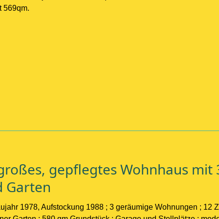
t 569qm.
großes, gepflegtes Wohnhaus mit
d Garten
aujahr 1978, Aufstockung 1988 ; 3 geräumige Wohnungen ; 12 Zi
ner Garten ; 580 qm Grundstück ; Garage und Stellplätze ; mod