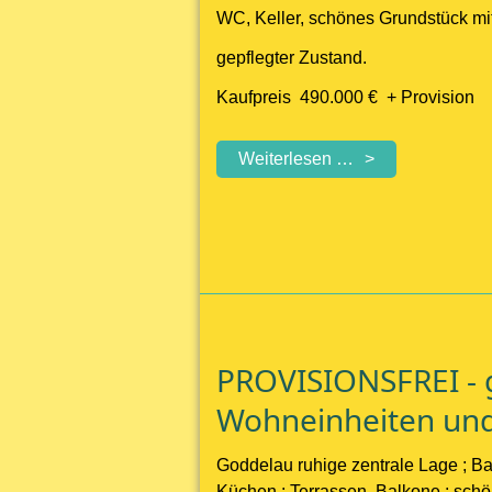
WC, Keller, schönes Grundstück mi
gepflegter Zustand.
Kaufpreis 490.000 € + Provision
Griesheim
Weiterlesen …
-
charmantes
Haus
mit
Garten
PROVISIONSFREI - 
Wohneinheiten un
Goddelau ruhige zentrale Lage ; B
Küchen ; Terrassen, Balkone ; schö