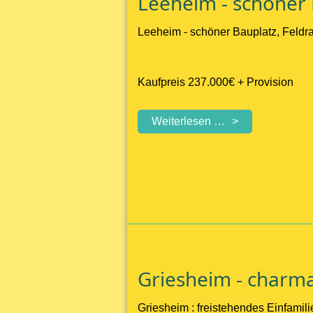
Leeheim - schöner 
Haus-
im-
Leeheim - schöner Bauplatz, Feldra
Haus-
Charakter
in
Kaufpreis 237.000€ + Provision
ruhiger
Lage
Leeheim
Weiterlesen …
-
schöner
Bauplatz
in
Feldrandlage
Griesheim - charm
Griesheim : freistehendes Einfami