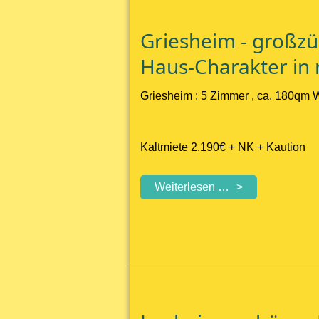
Grundstück
Griesheim - großzü
Haus-Charakter in 
Griesheim : 5 Zimmer , ca. 180qm 
Kaltmiete 2.190€ + NK + Kaution
Griesheim
Weiterlesen …
-
großzügige
Maisonette
mit
Kamin,
Sauna
&